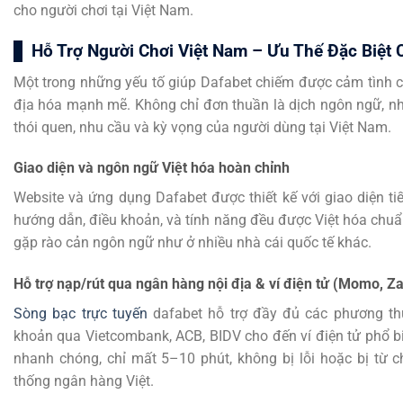
cho người chơi tại Việt Nam.
Hỗ Trợ Người Chơi Việt Nam – Ưu Thế Đặc Biệt 
Một trong những yếu tố giúp Dafabet chiếm được cảm tình c
địa hóa mạnh mẽ. Không chỉ đơn thuần là dịch ngôn ngữ, nhà
thói quen, nhu cầu và kỳ vọng của người dùng tại Việt Nam.
Giao diện và ngôn ngữ Việt hóa hoàn chỉnh
Website và ứng dụng Dafabet được thiết kế với giao diện ti
hướng dẫn, điều khoản, và tính năng đều được Việt hóa chuẩ
gặp rào cản ngôn ngữ như ở nhiều nhà cái quốc tế khác.
Hỗ trợ nạp/rút qua ngân hàng nội địa & ví điện tử (Momo, Z
Sòng bạc trực tuyến
dafabet hỗ trợ đầy đủ các phương thứ
khoản qua Vietcombank, ACB, BIDV cho đến ví điện tử phổ b
nhanh chóng, chỉ mất 5–10 phút, không bị lỗi hoặc bị từ 
thống ngân hàng Việt.