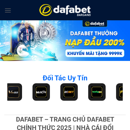
Bỏ
qua
nội
dung
Đối Tác Uy Tín
DAFABET – TRANG CHỦ DAFABET
CHÍNH THỨC 2025 | NHÀ CÁI ĐỔI