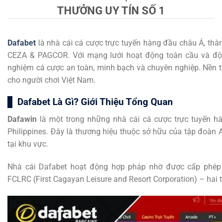
THƯỞNG UY TÍN SỐ 1
Dafabet
là nhà cái cá cược trực tuyến hàng đầu châu Á, th
CEZA & PAGCOR. Với mạng lưới hoạt động toàn cầu và đội
nghiệm cá cược an toàn, minh bạch và chuyên nghiệp. Nền tả
cho người chơi Việt Nam.
Dafabet Là Gì? Giới Thiệu Tổng Quan
Dafawin
là một trong những nhà cái cá cược trực tuyến h
Philippines. Đây là thương hiệu thuộc sở hữu của tập đoàn A
tại khu vực.
Nhà cái Dafabet hoạt động hợp pháp nhờ được cấp phé
FCLRC (First Cagayan Leisure and Resort Corporation) – hai tổ