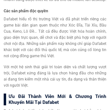
Các sản phẩm độc quyền
Dafabet hiểu rõ thị trường Việt và đã phát triển riêng các
game bài dân gian quen thuộc như Xóc Đĩa, Tài Xỉu, Bầu
Cua, Keno, Lô Đề… Tất cả đều được Việt hóa hoàn chỉnh,
giao diện trực quan, dễ chơi và đặc biệt phù hợp với người
chơi nội địa. Những sản phẩm này không chỉ giúp Dafabet
khác biệt với các đối thủ quốc tế, mà còn củng cố lòng tin
nơi cộng đồng game thủ Việt.
Với một hệ sinh thái giải trí toàn diện và chất lượng vượt
trội, Dafabet xứng đáng là lựa chọn hàng đầu cho những
ai đang tìm kiếm một nhà cái uy tín, đa dạng và thân thiện
với người Việt.
Ưu Đãi Thành Viên Mới & Chương Trình
Khuyến Mãi Tại Dafabet