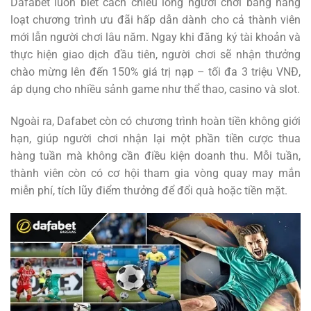
Dafabet luôn biết cách chiều lòng người chơi bằng hàng
loạt chương trình ưu đãi hấp dẫn dành cho cả thành viên
mới lẫn người chơi lâu năm. Ngay khi đăng ký tài khoản và
thực hiện giao dịch đầu tiên, người chơi sẽ nhận thưởng
chào mừng lên đến 150% giá trị nạp – tối đa 3 triệu VNĐ,
áp dụng cho nhiều sảnh game như thể thao, casino và slot.
Ngoài ra, Dafabet còn có chương trình hoàn tiền không giới
hạn, giúp người chơi nhận lại một phần tiền cược thua
hàng tuần mà không cần điều kiện doanh thu. Mỗi tuần,
thành viên còn có cơ hội tham gia vòng quay may mắn
miễn phí, tích lũy điểm thưởng để đổi quà hoặc tiền mặt.