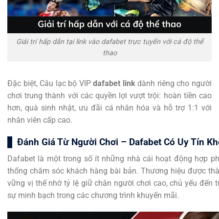
Giải trí hấp dẫn tại link vào dafabet trực tuyến với cá độ thể
thao
Đặc biệt, Câu lạc bộ VIP
dafabet link
dành riêng cho người
chơi trung thành với các quyền lợi vượt trội: hoàn tiền cao
hơn, quà sinh nhật, ưu đãi cá nhân hóa và hỗ trợ 1:1 với
nhân viên cấp cao.
Đánh Giá Từ Người Chơi – Dafabet Có Uy Tín K
Dafabet là một trong số ít những nhà cái hoạt động hợp ph
thống chăm sóc khách hàng bài bản. Thương hiệu được thàn
vững vị thế nhờ tỷ lệ giữ chân người chơi cao, chủ yếu đến t
sự minh bạch trong các chương trình khuyến mãi.