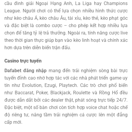
cầu đinh giải Ngoại Hạng Anh, La Liga hay Champions
League. Người chơi có thể lựa chọn nhiều hình thức cược
như kèo châu Á, kèo châu Âu, tài xỉu, kèo thẻ, kèo phạt góc
và đặc biệt là combo cược – cho phép kết hợp nhiều lựa
chọn để tăng tỷ lệ trả thưởng. Ngoài ra, tính năng cược live
theo thời gian thực giúp bạn vào kèo linh hoạt và chính xác
hơn dựa trên diễn biến trận đấu.
Casino trực tuyến
Dafabet đăng nhập
mang đến trải nghiệm sòng bài trực
tuyến đỉnh cao nhờ hợp tác với các nhà phát triển game uy
tín như Evolution, Ezugi, Playtech. Các trò chơi phổ biến
như Baccarat, Poker, Blackjack, Roulette và Rồng Hổ đều
được dẫn dắt bởi các dealer thật, phát sóng trực tiếp 24/7.
Đặc biệt, một số bàn chơi còn tích hợp voice chat hoặc chế
độ riêng tư, nâng tầm trải nghiệm cá cược lên một đẳng
cấp mới.