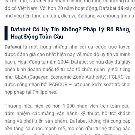
cái nội địa, Dafabet đã nhanh chóng mở rộng thị trường ra to
đó có Việt Nam. Với hơn 20 năm hoạt động, Dafabet đã xây 
nhờ vào nền tảng an toàn, dịch vụ đa dạng và chương trình ư
Dafabet Có Uy Tín Không? Pháp Lý Rõ Ràng,
Hoạt Động Toàn Cầu
Dafavui
là một trong những nhà cái cá cược trực tuyến
được đánh giá cao nhất hiện nay về mức độ uy tín và minh
bạch. Hoạt động từ năm 2004, Dafabet sở hữu đầy đủ giấy
phép kinh doanh quốc tế từ các tổ chức quản lý nổi tiếng
như CEZA (Cagayan Economic Zone Authority), FCLRC và
được công nhận bởi PAGCOR – cơ quan kiểm soát trò chơi
hợp pháp tại Philippines.
Thương hiệu hiện có hơn 1.000 nhân viên trên toàn cầu,
đảm nhiệm các mảng vận hành, kỹ thuật, hỗ trợ khách
hàng và phát triển sản phẩm. Dafabet không chỉ cung cấp
nền tảng cá cược mạnh mẽ, mà còn đầu tư hệ thống bảo