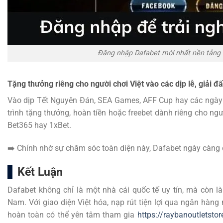
Đăng nhập Dafabet mới nhất nền tảng 
Tặng thưởng riêng cho người chơi Việt vào các dịp lễ, giải đấ
Vào dịp Tết Nguyên Đán, SEA Games, AFF Cup hay các ngày l
trình tặng thưởng, hoàn tiền hoặc freebet dành riêng cho ngư
Bet365 hay 1xBet.
➡️ Chính nhờ sự chăm sóc toàn diện này, Dafabet ngày càng đ
Kết Luận
Dafabet không chỉ là một nhà cái quốc tế uy tín, mà còn là
Nam. Với giao diện Việt hóa, nạp rút tiện lợi qua ngân hàn
hoàn toàn có thể yên tâm tham gia
https://raybanoutletsto