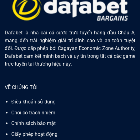
trải
nghiệm
Dafabet
là nhà cái cá cược trực tuyến hàng đầu Châu Á,
mang đến trải nghiệm giải trí đỉnh cao và an toàn tuyệt
đối. Được cấp phép bởi Cagayan Economic Zone Authority,
Dafabet cam kết minh bạch và uy tín trong tất cả các game
trực tuyến tại thương hiệu này.
VỀ CHÚNG TÔI
Điều khoản sử dụng
Chơi có trách nhiệm
Chính sách bảo mật
Giấy phép hoạt động