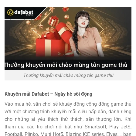
Thưởng khuyến mãi chào mừng tân game thủ
Khuyến mãi Dafabet – Ngày hè sôi động
Vào mùa hè, sân chơi sẽ khuấy động cộng đồng game thủ
với một chương trình khuyến mãi siêu hấp dẫn, dành riêng
cho những ai yêu thích thử thách, săn thưởng lớn. Khi
tham gia các trò chơi nổi bật như Smartsoft, Play JetS,
Football, Plinko, Multi Hot5, Blazing ICE series, Elves,… bạn