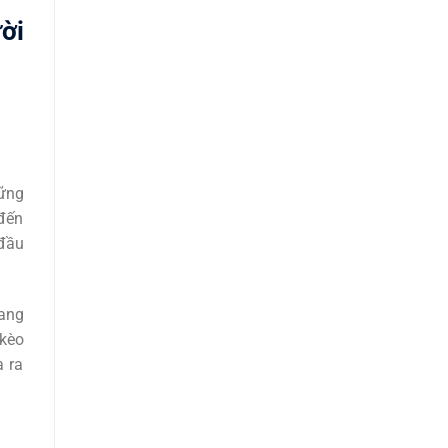
ời
hững
 đến
 đầu
mang
 kèo
a ra