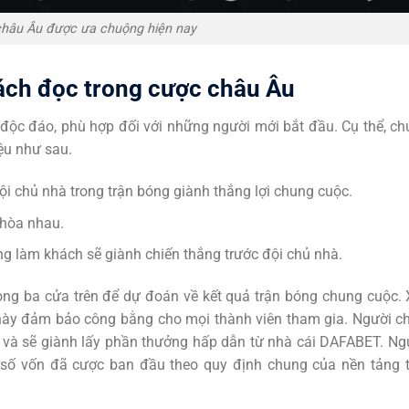
hâu Âu được ưa chuộng hiện nay
cách đọc trong cược châu Âu
độc đáo, phù hợp đối với những người mới bắt đầu. Cụ thể, c
iệu như sau.
ội chủ nhà trong trận bóng giành thắng lợi chung cuộc.
 hòa nhau.
g làm khách sẽ giành chiến thắng trước đội chủ nhà.
ong ba cửa trên để dự đoán về kết quả trận bóng chung cuộc.
u này đảm bảo công bằng cho mọi thành viên tham gia. Người c
ả và sẽ giành lấy phần thưởng hấp dẫn từ nhà cái DAFABET. N
ộ số vốn đã cược ban đầu theo quy định chung của nền tảng 