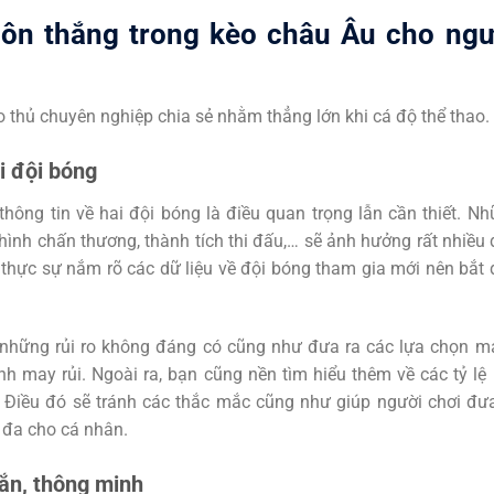
ôn thắng trong kèo châu Âu cho ngư
 thủ chuyên nghiệp chia sẻ nhằm thẳng lớn khi cá độ thể thao.
i đội bóng
 thông tin về hai đội bóng là điều quan trọng lẫn cần thiết. N
 hình chấn thương, thành tích thi đấu,… sẽ ảnh hưởng rất nhiều
n thực sự nắm rõ các dữ liệu về đội bóng tham gia mới nên bắt
ế những rủi ro không đáng có cũng như đưa ra các lựa chọn 
nh may rủi. Ngoài ra, bạn cũng nền tìm hiểu thêm về các tỷ lệ
 Điều đó sẽ tránh các thắc mắc cũng như giúp người chơi đư
i đa cho cá nhân.
ắn, thông minh