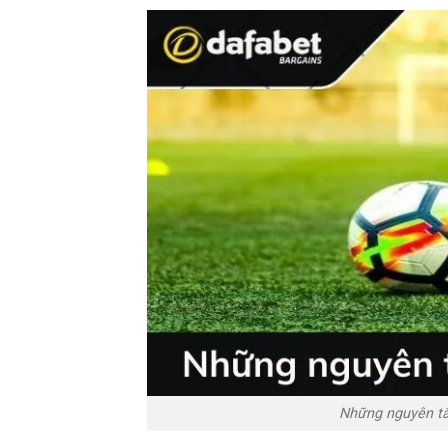
Những nguyên tắ