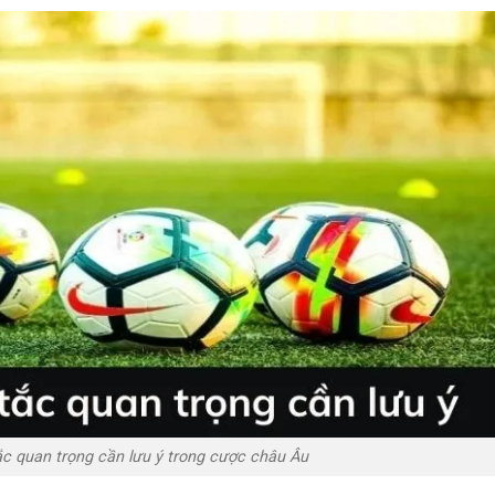
c quan trọng cần lưu ý trong cược châu Âu